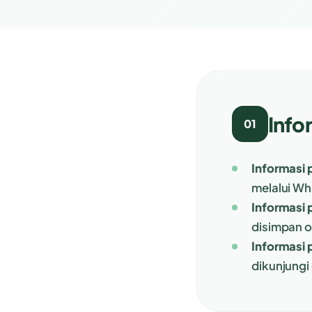
Info
01
Informasi 
melalui W
Informasi
disimpan o
Informasi
dikunjungi 