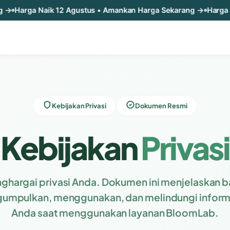
k 12 Agustus • Amankan Harga Sekarang →
Harga Naik 12 Agus
Kebijakan Privasi
Dokumen Resmi
Kebijakan
Privasi
ghargai privasi Anda. Dokumen ini menjelaskan 
umpulkan, menggunakan, dan melindungi informa
Anda saat menggunakan layanan BloomLab.