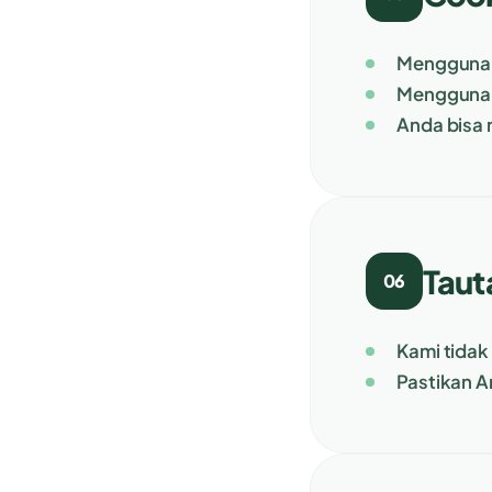
Menggunaka
Menggunak
Anda bisa 
Taut
06
Kami tidak
Pastikan 