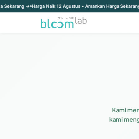
Harga Naik 12 Agustus • Amankan Harga Sekarang →
Harga Nai
Kami men
kami meng