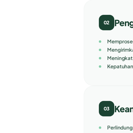
Peng
02
Memproses
Mengirimk
Meningkat
Kepatuhan 
Kea
03
Perlindung