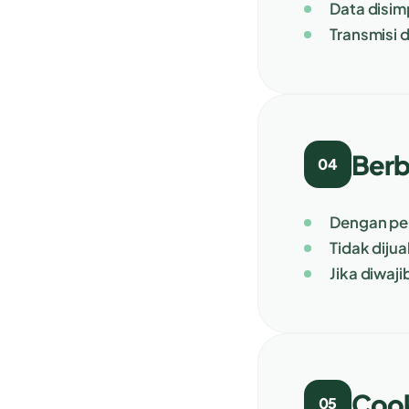
Data disim
Transmisi 
Berb
04
Dengan pen
Tidak dijua
Jika diwaj
Cook
05