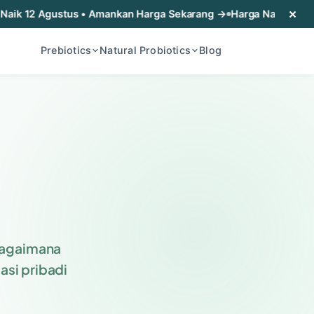
×
tus • Amankan Harga Sekarang →
Harga Naik 12 Agustus • Aman
Prebiotics
Natural Probiotics
Blog
bagaimana
si pribadi