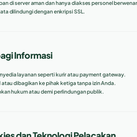
pan di server aman dan hanya diakses personel berwena
data dilindungi dengan enkripsi SSL.
agi Informasi
yedia layanan seperti kurir atau payment gateway.
l atau dibagikan ke pihak ketiga tanpa izin Anda.
ibkan hukum atau demi perlindungan publik.
ies dan Teknologi Pelacakan