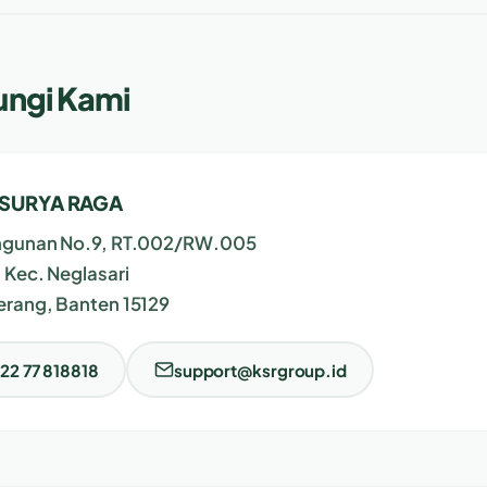
ngi Kami
 SURYA RAGA
ngunan No.9, RT.002/RW.005
 Kec. Neglasari
erang, Banten 15129
22 77 818818
support@ksrgroup.id