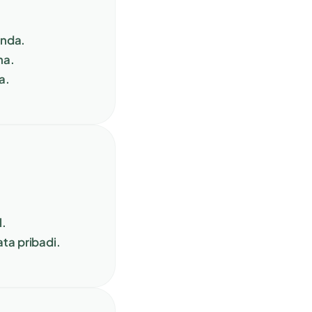
Anda.
na.
a.
l.
a pribadi.