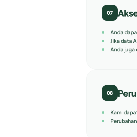
Akse
07
Anda dapat
Jika data 
Anda juga 
Peru
08
Kami dapat
Perubahan 