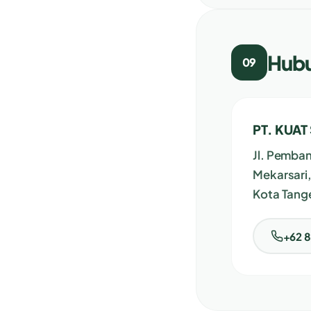
Hubu
09
PT. KUAT
Jl. Pemba
Mekarsari,
Kota Tang
+62 8